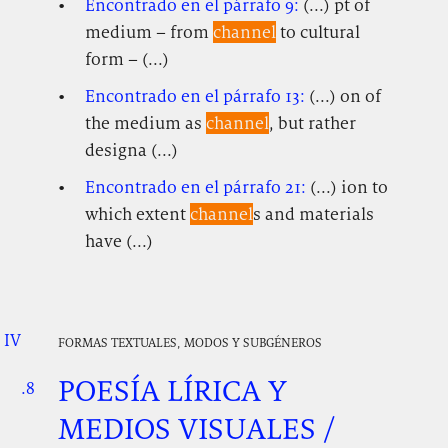
Encontrado en el párrafo 9:
(...) pt of
medium – from
channel
to cultural
form – (...)
Encontrado en el párrafo 13:
(...) on of
the medium as
channel
, but rather
designa (...)
Encontrado en el párrafo 21:
(...) ion to
which extent
channel
s and materials
have (...)
IV
.
.
.
FORMAS TEXTUALES, MODOS Y SUBGÉNEROS
POESÍA LÍRICA Y
.8
.
.
MEDIOS VISUALES /