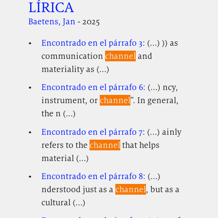
LÍRICA
Baetens, Jan
- 2025
Encontrado en el párrafo 3:
(...) )) as
communication
channel
and
materiality as (...)
Encontrado en el párrafo 6:
(...) ncy,
instrument, or
channel
”. In general,
the n (...)
Encontrado en el párrafo 7:
(...) ainly
refers to the
channel
that helps
material (...)
Encontrado en el párrafo 8:
(...)
nderstood just as a
channel
, but as a
cultural (...)