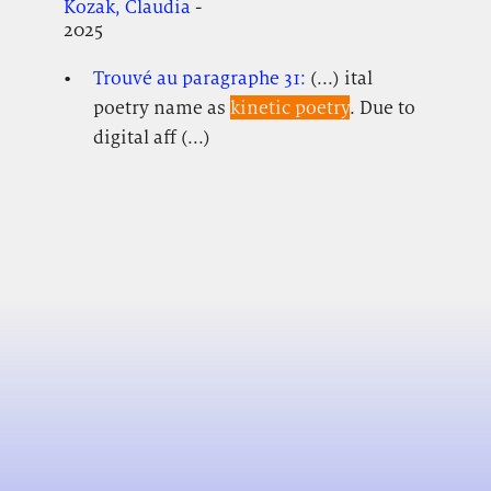
Kozak, Claudia
-
2025
Trouvé au paragraphe 31:
(...) ital
poetry name as
kinetic poetry
. Due to
digital aff (...)