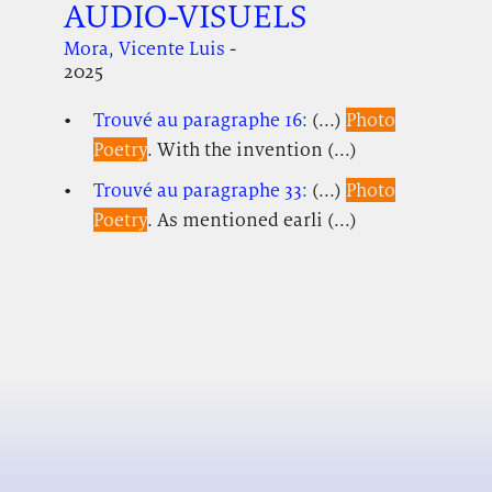
AUDIO-VISUELS
Mora, Vicente Luis
-
2025
Trouvé au paragraphe 16:
(...)
Photo
Poetry
. With the invention (...)
Trouvé au paragraphe 33:
(...)
Photo
Poetry
. As mentioned earli (...)