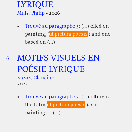
LYRIQUE
Mills, Philip
- 2026
Trouvé au paragraphe 3:
(...) elled on
painting, ‘
ut pictura poesis
’) and one
based on (...)
MOTIFS VISUELS EN
.7
.
.
POÉSIE LYRIQUE
Kozak, Claudia
-
2025
Trouvé au paragraphe 5:
(...) ulture is
the Latin
ut pictura poesis
(as is
painting so (...)