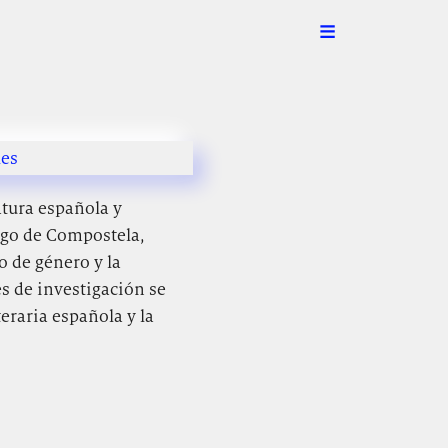
les
atura española y
ago de Compostela,
o de género y la
es de investigación se
teraria española y la