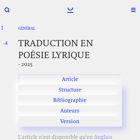
I
.
.
.
GÉNÉRAL
TRADUCTION EN
.4
.
.
POÉSIE LYRIQUE
- 2025
Article
Structure
Bibliographie
Auteurs
Version
L'article n'est disponible qu'en
Anglais