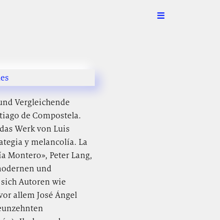
les
 und Vergleichende
ntiago de Compostela.
 das Werk von Luis
ategia y melancolía. La
ía Montero», Peter Lang,
r modernen und
 sich Autoren wie
or allem José Ángel
neunzehnten