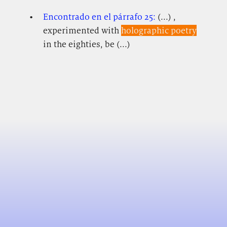
Encontrado en el párrafo 25:
(...) ,
experimented with
holographic poetry
in the eighties, be (...)