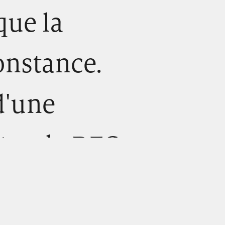
que la
Constance.
 d'une
ctorale DFG
la