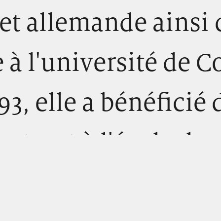
et allemande ainsi 
 à l'université de 
93, elle a bénéficié
ctorat à l'école do
la littérature et de 