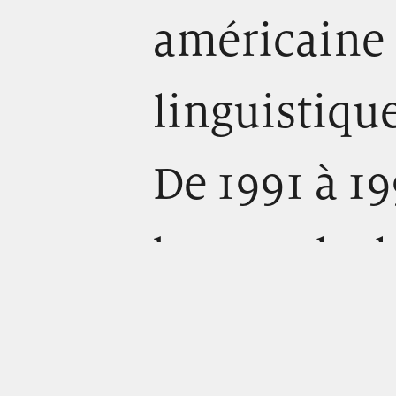
américaine 
linguistique
De 1991 à 19
bourse de do
« Théorie de 