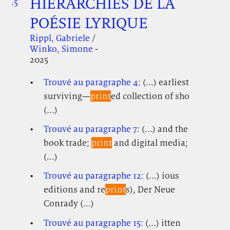
HIÉRARCHIES DE LA
.5
.
.
POÉSIE LYRIQUE
Rippl, Gabriele
/
Winko, Simone
-
2025
Trouvé au paragraphe 4:
(...) earliest
surviving—
print
ed collection of sho
(...)
Trouvé au paragraphe 7:
(...) and the
book trade;
print
and digital media;
(...)
Trouvé au paragraphe 12:
(...) ious
editions and re
print
s), Der Neue
Conrady (...)
Trouvé au paragraphe 15:
(...) itten