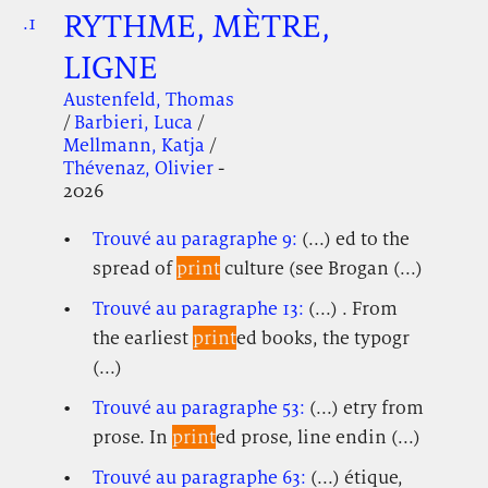
RYTHME, MÈTRE,
.1
.
.
LIGNE
Austenfeld, Thomas
/
Barbieri, Luca
/
Mellmann, Katja
/
Thévenaz, Olivier
-
2026
Trouvé au paragraphe 9:
(...) ed to the
spread of
print
culture (see Brogan (...)
Trouvé au paragraphe 13:
(...) . From
the earliest
print
ed books, the typogr
(...)
Trouvé au paragraphe 53:
(...) etry from
prose. In
print
ed prose, line endin (...)
Trouvé au paragraphe 63:
(...) étique,