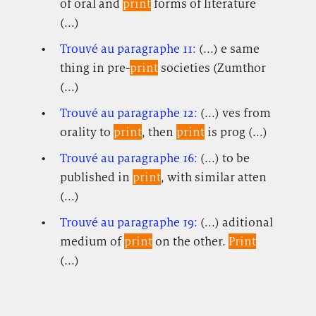
of oral and
print
forms of literature
(...)
Trouvé au paragraphe 11:
(...) e same
thing in pre-
print
societies (Zumthor
(...)
Trouvé au paragraphe 12:
(...) ves from
orality to
print
, then
print
is prog (...)
Trouvé au paragraphe 16:
(...) to be
published in
print
, with similar atten
(...)
Trouvé au paragraphe 19:
(...) aditional
medium of
print
on the other.
Print
(...)