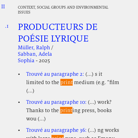
II
.
.
.
CONTEXT, SOCIAL GROUPS AND ENVIRONMENTAL
ISSUES
PRODUCTEURS DE
.1
.
.
POÉSIE LYRIQUE
Müller, Ralph
/
Sabban, Adela
Sophia
- 2025
Trouvé au paragraphe 2:
(...) s it
limited to the
print
medium (e.g. “film
(...)
Trouvé au paragraphe 10:
(...) work?
Thanks to the
print
ing press, books
wou (...)
Trouvé au paragraphe 36:
(...) ng works