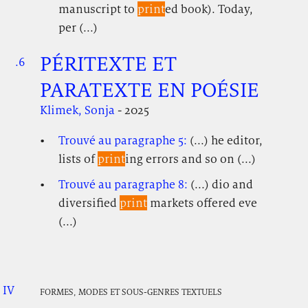
manuscript to
print
ed book). Today,
per (...)
PÉRITEXTE ET
.6
.
.
PARATEXTE EN POÉSIE
Klimek, Sonja
- 2025
Trouvé au paragraphe 5:
(...) he editor,
lists of
print
ing errors and so on (...)
Trouvé au paragraphe 8:
(...) dio and
diversified
print
markets offered eve
(...)
IV
.
.
.
FORMES, MODES ET SOUS-GENRES TEXTUELS