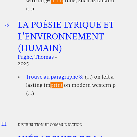
with large
print
runs, such as Emanu
(...)
LA POÉSIE LYRIQUE ET
.5
.
.
L'ENVIRONNEMENT
(HUMAIN)
Pughe, Thomas
-
2025
Trouvé au paragraphe 8:
(...) on left a
lasting im
print
on modern western p
(...)
III
.
.
.
DISTRIBUTION ET COMMUNICATION