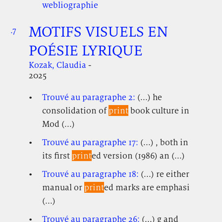
webliographie
MOTIFS VISUELS EN
.7
.
.
POÉSIE LYRIQUE
Kozak, Claudia
-
2025
Trouvé au paragraphe 2:
(...) he
consolidation of
print
book culture in
Mod (...)
Trouvé au paragraphe 17:
(...) , both in
its first
print
ed version (1986) an (...)
Trouvé au paragraphe 18:
(...) re either
manual or
print
ed marks are emphasi
(...)
Trouvé au paragraphe 26:
(...) g and