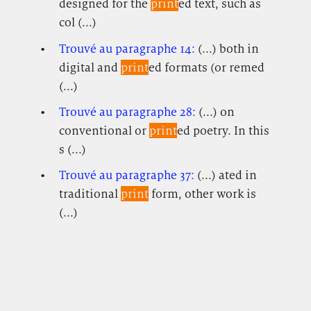
designed for the
print
ed text, such as
col (...)
Trouvé au paragraphe 14:
(...) both in
digital and
print
ed formats (or remed
(...)
Trouvé au paragraphe 28:
(...) on
conventional or
print
ed poetry. In this
s (...)
Trouvé au paragraphe 37:
(...) ated in
traditional
print
form, other work is
(...)