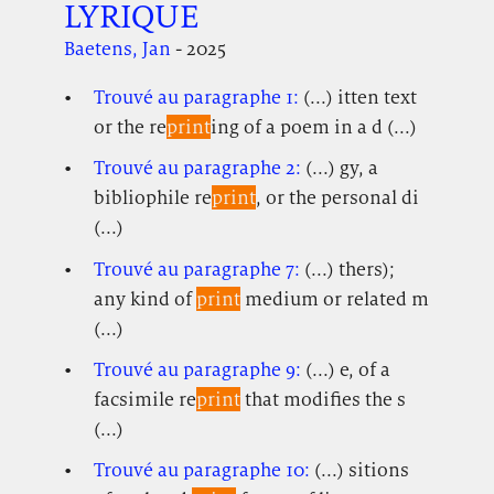
LYRIQUE
Baetens, Jan
- 2025
Trouvé au paragraphe 1:
(...) itten text
or the re
print
ing of a poem in a d (...)
Trouvé au paragraphe 2:
(...) gy, a
bibliophile re
print
, or the personal di
(...)
Trouvé au paragraphe 7:
(...) thers);
any kind of
print
medium or related m
(...)
Trouvé au paragraphe 9:
(...) e, of a
facsimile re
print
that modifies the s
(...)
Trouvé au paragraphe 10:
(...) sitions